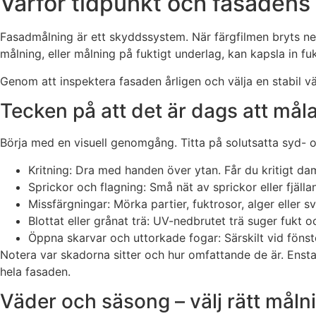
Varför tidpunkt och fasadens s
Fasadmålning är ett skyddssystem. När färgfilmen bryts ned 
målning, eller målning på fuktigt underlag, kan kapsla in fu
Genom att inspektera fasaden årligen och välja en stabil vä
Tecken på att det är dags att mål
Börja med en visuell genomgång. Titta på solutsatta syd- o
Kritning: Dra med handen över ytan. Får du kritigt da
Sprickor och flagning: Små nät av sprickor eller fjälla
Missfärgningar: Mörka partier, fuktrosor, alger eller 
Blottat eller grånat trä: UV-nedbrutet trä suger fuk
Öppna skarvar och uttorkade fogar: Särskilt vid fönst
Notera var skadorna sitter och hur omfattande de är. Enstak
hela fasaden.
Väder och säsong – välj rätt målnin