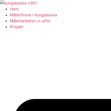
Skip
to
Hem
content
Målerifirma i Kungsbacka
Måleriarbeten vi utför
Projekt