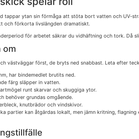
kick spelar roll
tappar ytan sin förmåga att stöta bort vatten och UV-stråln
kt och förkorta livslängden dramatiskt.
derperiod för arbetet säkrar du vidhäftning och tork. Då sli
a om
ch västväggar först, de bryts ned snabbast. Leta efter tec
mm, har bindemedlet brutits ned.
nde färg släpper in vatten.
svartmögel runt skarvar och skuggiga ytor.
t och behöver grundas omgående.
erbleck, knutbrädor och vindskivor.
a partier kan åtgärdas lokalt, men jämn kritning, flagning 
gstillfälle