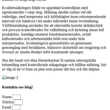
Kvalitetssäkringen följde en upprättad kontrollplan med
egenkontroller i varje steg. Målning skedde endast vid rätt
väderläge, med temperatur och luftfuktighet inom rekommenderade
intervall och fuktkvot i trä under målvärdet innan övermålning.
Våtfilmsmätning användes för att säkerställa korrekt skikttjocklek
och provyta kontrollerades för vidhäftning och täckning innan full
produktion. Samtliga moment fotodokumenterades, avfall
källsorterades och arbetsområdet hölls rent under hela
entreprenaden. Avslutningsvis genomfördes en gemensam
genomgång med beställaren, inklusive skötselråd om rengöring och
översyn av utsatta detaljer inför kommande säsonger.
Ska din fasad och dina fönsterkarmar få samma omsorgsfulla
behandling med kontrollerade trälagningar och hållbar målning, hör
av dig så tar vi fram en plan som passar ditt hus och din tidplan.
Kontakta oss idag!
Namn
Telefon
Email