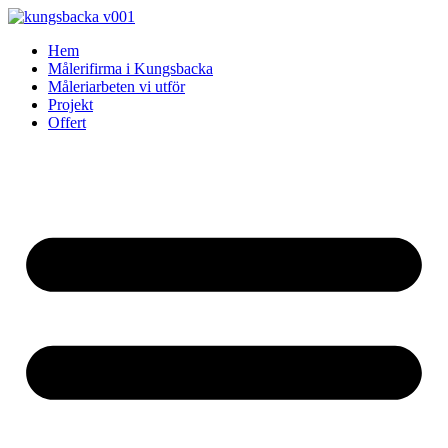
Skip
to
Hem
content
Målerifirma i Kungsbacka
Måleriarbeten vi utför
Projekt
Offert