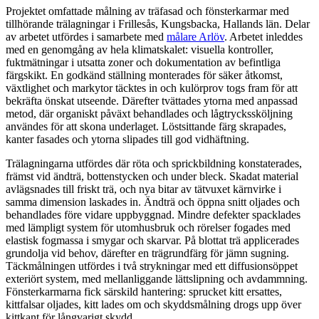
Projektet omfattade målning av träfasad och fönsterkarmar med
tillhörande trälagningar i Frillesås, Kungsbacka, Hallands län. Delar
av arbetet utfördes i samarbete med
målare Arlöv
. Arbetet inleddes
med en genomgång av hela klimatskalet: visuella kontroller,
fuktmätningar i utsatta zoner och dokumentation av befintliga
färgskikt. En godkänd ställning monterades för säker åtkomst,
växtlighet och markytor täcktes in och kulörprov togs fram för att
bekräfta önskat utseende. Därefter tvättades ytorna med anpassad
metod, där organiskt påväxt behandlades och lågtryckssköljning
användes för att skona underlaget. Löstsittande färg skrapades,
kanter fasades och ytorna slipades till god vidhäftning.
Trälagningarna utfördes där röta och sprickbildning konstaterades,
främst vid ändträ, bottenstycken och under bleck. Skadat material
avlägsnades till friskt trä, och nya bitar av tätvuxet kärnvirke i
samma dimension laskades in. Ändträ och öppna snitt oljades och
behandlades före vidare uppbyggnad. Mindre defekter spacklades
med lämpligt system för utomhusbruk och rörelser fogades med
elastisk fogmassa i smygar och skarvar. På blottat trä applicerades
grundolja vid behov, därefter en trägrundfärg för jämn sugning.
Täckmålningen utfördes i två strykningar med ett diffusionsöppet
exteriört system, med mellanliggande lättslipning och avdammning.
Fönsterkarmarna fick särskild hantering: sprucket kitt ersattes,
kittfalsar oljades, kitt lades om och skyddsmålning drogs upp över
kittkant för långvarigt skydd.