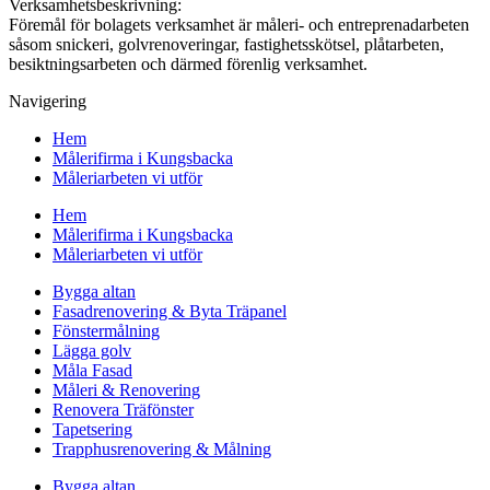
Verksamhetsbeskrivning:
Föremål för bolagets verksamhet är måleri- och entreprenadarbeten
såsom snickeri, golvrenoveringar, fastighetsskötsel, plåtarbeten,
besiktningsarbeten och därmed förenlig verksamhet.
Navigering
Hem
Målerifirma i Kungsbacka
Måleriarbeten vi utför
Hem
Målerifirma i Kungsbacka
Måleriarbeten vi utför
Bygga altan
Fasadrenovering & Byta Träpanel
Fönstermålning
Lägga golv
Måla Fasad
Måleri & Renovering
Renovera Träfönster
Tapetsering
Trapphusrenovering & Målning
Bygga altan